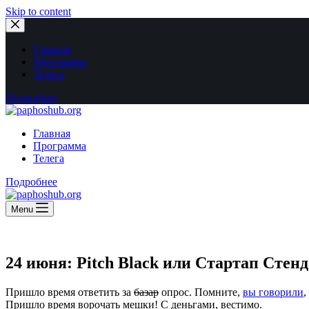
Skip to content
Главная
Программа
Телега
Подробнее
Главная
Программа
Телега
Подробнее
Menu
24 июня: Pitch Black или Стартап Стенд
Пришло время ответить за
базар
опрос. Помните,
вы говорили
,
Пришло время ворочать мешки! С деньгами, вестимо.