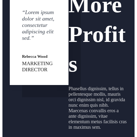
More
“Lorem ipsum
dolor sit amet,
Profit
consectetur
adipiscing elit
sed.”
s
Rebecca Wood
MARKETING
DIRECTOR
Phasellus dignissim, tellus in
pellentesque mollis, mauris
orci dignissim nisl, id gravida
nunc enim quis nibh.
Maecenas convallis eros a
ante dignissim, vitae
elementum metus facilisis cras
in maximus sem.