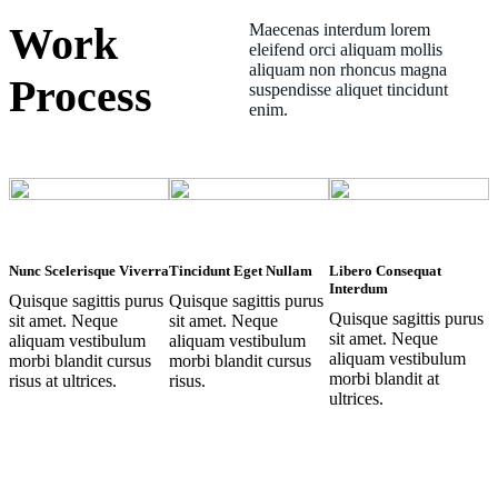
Work
Maecenas interdum lorem
eleifend orci aliquam mollis
aliquam non rhoncus magna
Process
suspendisse aliquet tincidunt
enim.
Nunc Scelerisque Viverra
Tincidunt Eget Nullam
Libero Consequat
Interdum
Quisque sagittis purus
Quisque sagittis purus
Quisque sagittis purus
sit amet. Neque
sit amet. Neque
sit amet. Neque
aliquam vestibulum
aliquam vestibulum
aliquam vestibulum
morbi blandit cursus
morbi blandit cursus
morbi blandit at
risus at ultrices.
risus.
ultrices.