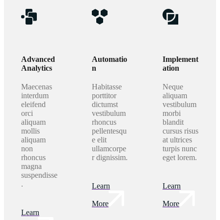
Advanced
Automatio
Implement
Analytics
n
ation
Maecenas
Habitasse
Neque
interdum
porttitor
aliquam
eleifend
dictumst
vestibulum
orci
vestibulum
morbi
aliquam
rhoncus
blandit
mollis
pellentesqu
cursus risus
aliquam
e elit
at ultrices
non
ullamcorpe
turpis nunc
rhoncus
r dignissim.
eget lorem.
magna
suspendisse
.
Learn
Learn
More
More
Learn