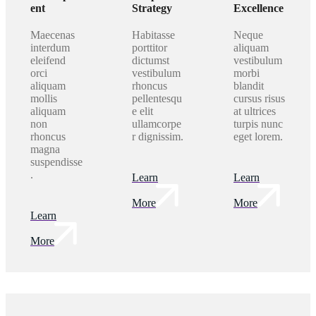
ent
Strategy
Excellence
Maecenas
Habitasse
Neque
interdum
porttitor
aliquam
eleifend
dictumst
vestibulum
orci
vestibulum
morbi
aliquam
rhoncus
blandit
mollis
pellentesqu
cursus risus
aliquam
e elit
at ultrices
non
ullamcorpe
turpis nunc
rhoncus
r dignissim.
eget lorem.
magna
suspendisse
.
Learn
Learn
More
More
Learn
More