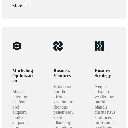
More
Marketing
Business
Business
Optimizati
Ventures
Strategy
on
Habitasse
Neque
Maecenas
porttitor
aliquam
interdum
dictumst
vestibulum
eleifend
vestibulum
morbi
orci
rhoncus
blandit
aliquam
pellentesqu
cursus risus
mollis
e elit
at ultrices
aliquam
ullamcorpe
turpis nunc
non
r dignissim.
eget lorem.