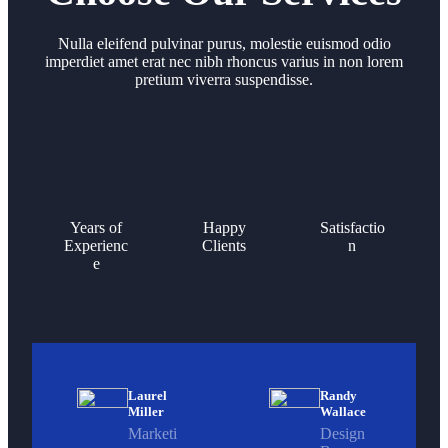
Nulla eleifend pulvinar purus, molestie euismod odio
imperdiet amet erat nec nibh rhoncus varius in non lorem
pretium viverra suspendisse.
Years of
Happy
Satisfactio
Experienc
Clients
n
e
Laurel
Randy
Miller
Wallace
Marketi
Design