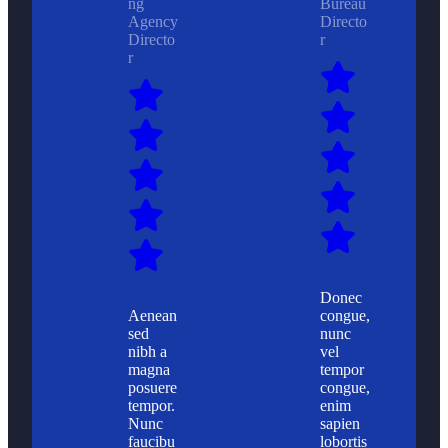
ng
Bureau
Agency
Directo
Directo
r
r
Donec
Aenean
congue,
sed
nunc
nibh a
vel
magna
tempor
posuere
congue,
tempor.
enim
Nunc
sapien
faucibu
lobortis